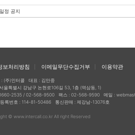
영일정 공지
정보처리방침
이메일무단수집거부
이용약관
: (주)인터콜
대표 : 김만중
 서울특별시 강남구 논현로106길 53, 1층 (역삼동, 1)
1660-2535 / 02-568-9500
팩스 : 02-568-9590
메일 :
webmaste
록번호 : 114-81-50486
통신판매 : 제강남-13076호
ght © www.intercall.co.kr All right Reserved