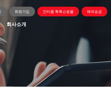
인
회원가입
인터콜 톡톡쇼핑몰
해외송금
회사소개